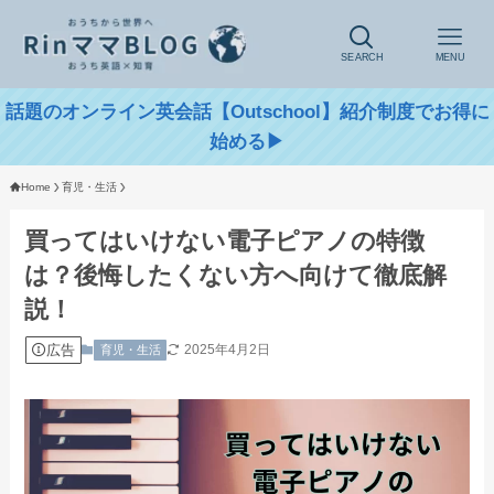
SEARCH
MENU
話題のオンライン英会話【Outschool】紹介制度でお得に
始める▶
Home
育児・生活
買ってはいけない電子ピアノの特徴
は？後悔したくない方へ向けて徹底解
説！
広告
2025年4月2日
育児・生活